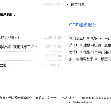
2023-05-11
课堂习题
넷
时联系我们。
CGE建模服务
频课程上线啦！
2020-11-10
我们设立CGE模型gams
关于CGE建模问题的一般
第一期《可计算一般均衡CGE模型建模辅导培训》现场视频正式上线了！
2020-02-19
对于CGE模型gams程序
2019-09-10
多方位指导基于CGE模型
世啦！
2019-02-11
：经济系统模拟研究 联系人：刘女士 电话/微信：18710093696
京ICP备170
http://beian.miit.gov.cn