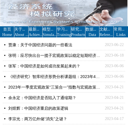
关于我们
最新成果
模型资料
学习资料
研究成果
数据资料
文献资料
常用链接
首页
About us
Achievement
Simulation
Reference
Home
Training
Products
Data
Links
贾康：关于中国经济问题的一些看法
2023-06-22
넷
张明：应尽快出台一揽子宏观政策以稳定短期经济增长
2023-06-18
넷
张军：中国经济是如何成功发展起来的？
2023-06-06
넷
《经济研究》智库经济形势分析课题组：2023年4月份我国宏观经济形势若干研判
2023-06-06
넷
2023年一季度宏观政策“三策合一”指数与宏观政策展望
2023-04-21
넷
余永定：中国经济是否陷入了通缩期？
2023-04-21
넷
刘煜辉：中国经济重启的政策逻辑
2023-04-21
넷
李宗光：两万亿外储“消失”之谜？
2023-04-17
넷