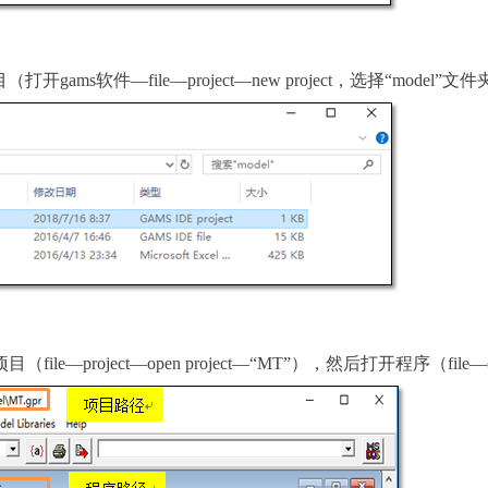
目（打开
gams
软件
—file—project—new project
，选择“
model
”文件
项目（
file—project—open project—“MT”
），然后打开程序（
file