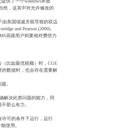
此提供了一个
windows
界面
当然，这其中对允许修改的
。
于由美国缩减关税导致的双边
Horridge and Pearson (2000)
。
MS
高级用户则要相对费些力
击（比如最优税额）时，
CGE
要的数据时，也会存在需要解
问题。
确解决此类问题的能力，同
得不那么有力。
有许可的条件下运行，运行
才能使用。