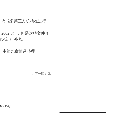
，有很多第三方机构在进行
, 2002-8
），但是这些文件介
程来进行补充。
ng》中
第九章编译整理
）
下一篇：
无
ꁹ
00415号