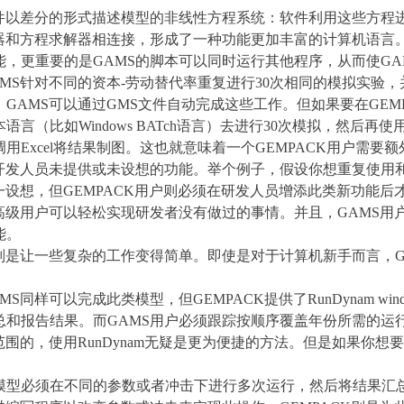
件以差分的形式描述模型的非线性方程系统：软件利用这些方程
器和方程求解器相连接，形成了一种功能更加丰富的计算机语言
能，更重要的是
GAMS
的脚本可以同时运行其他程序，从而使
GA
MS
针对不同的资本
-
劳动替代率重复进行
30
次相同的模拟实验，
。
GAMS
可以通过
GMS
文件自动完成这些工作。但如果要在
GEM
本语言（比如
Windows BATch
语言）去进行
30
次模拟，然后再使
调用
Excel
将结果制图。这也就意味着一个
GEMPACK
用户需要额
开发人员未提供或未设想的功能。举个例子，假设你想重复使用
一设想，但
GEMPACK
用户则必须在研发人员增添此类新功能后
高级用户可以轻松实现研发者没有做过的事情。并且，
GAMS
用
能。
则是让一些复杂的工作变得简单。即使是对于计算机新手而言，
MS
同样可以完成此类模型，但
GEMPACK
提供了
RunDynam win
总和报告结果。而
GAMS
用户必须跟踪按顺序覆盖年份所需的运
范围的，使用
RunDynam
无疑是更为便捷的方法。但是如果你想要
模型必须在不同的参数或者冲击下进行多次运行，然后将结果汇