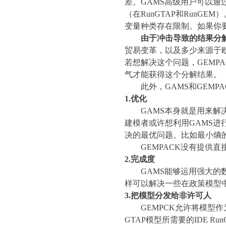
差。
GAMS
高级用户可以通
（在
RunGTAP
和
RunGEM
）
变量种类存在限制。如果你
由于冲击导致的结果分
贸易变革，以及多少来源于
若想解决这个问题，
GEMPA
气才能获得这个分解结果。
此外，
GAMS
和
GEMPA
1.
优化
GAMS
本身就是用来解
建模者或许想利用
GAMS
进
决的最优问题。比如最小熵
GEMPACK
没有提供直
2.
完成度
GAMS
能够运用强大的
样可以解决一些在政策模型
3.
把模型分发给非许可人
GEMPCK
允许将模型作
GTAP
模型所需要的
IDE Ru