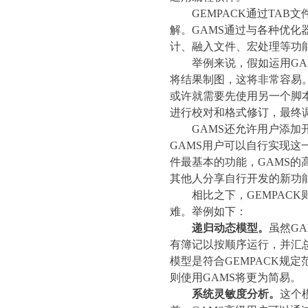
GEMPACK
通过
TAB
文
解。
GAMS
通过与各种优化
计、融入文件、宏处理等功
举例来说，假如运用
GA
将结果制图，这将非常容易
或许就需要先使用另一个脚
进行校对和格式修订，最终
GAMS
还允许用户添加
GAMS
用户可以自行实现这
件最基本的功能，
GAMS
的
其他人分享自行开发的新功
相比之下，
GEMPACK
难。举例如下：
递归动态模型。
虽然
GA
有簿记以按顺序运行，并汇
模型是符合
GEMPACK
规定
则使用
GAMS
将更为简易。
系统灵敏度分析。
这个