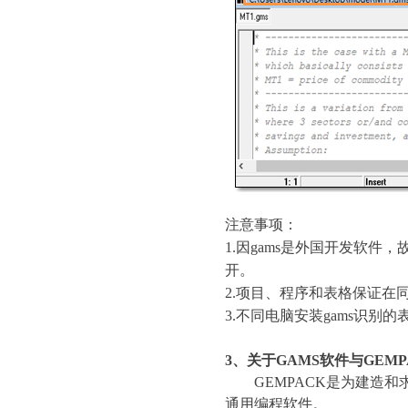
注意事项：
1.
因
gams
是外国开发软件，
开。
2.
项目、程序和表格保证在
3.
不同电脑安装
gams
识别的
3
、关于
GAMS
软件与
GEMP
GEMPACK
是为建造和
通用编程软件。