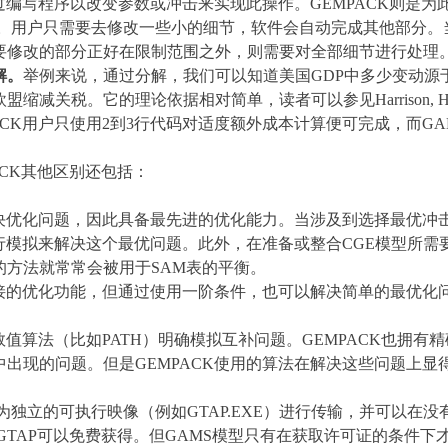
过编写程序以改变参数或冲击来实现此操作。
GEMPACK
则是为
。用户只需要去修改一些小的细节，软件会自动完成其他部分。
要修改的部分正好在限制范围之外，则需要对全部细节进行处理
解。
举例来说，通过分解，我们可以知道美国
GDP
中多少变动源
欧盟缩减关税。它的理论依据相对简单，读者可以参见
Harrison, 
CK
用户只使用
2
到
3
行代码对适度额外成本计算便可完成，而
GA
CK
其他区别还包括：
决优化问题，因此具备最先进的优化能力。当涉及到选择最优冲
行模拟来解决这个最优问题。此外，在准备或整合
CGE
模型所需
的方法就常常会被用于
SAM
表的平衡。
接的优化功能，但通过使用一阶条件，也可以解决简单的最优化
数值算法（比如
PATH
）明确模拟互补问题。
GEMPACK
也拥有精
中出现的问题。但是
GEMPACK
使用的算法在解决这些问题上显
为独立的可执行映像（例如
GTAP.EXE
）进行传输，并可以在没
nGTAP
可以免费获得。但
GAMS
模型只有在获取许可证的条件下