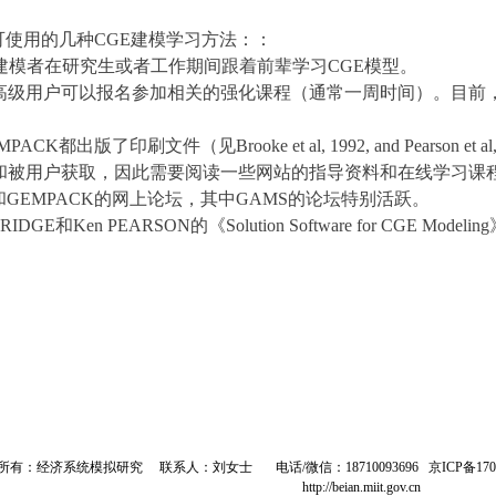
可使用的几种
CGE
建模学习方法：：
建模者在研究生或者工作期间跟着前辈学习
CGE
模型。
高级用户可以报名参加相关的强化课程（通常一周时间）。目前
MPACK
都出版了印刷文件（见
Brooke et al, 1992, and Pearson et al
和被用户获取，因此需要阅读一些网站的指导资料和在线学习课
和
GEMPACK
的网上论坛，其中
GAMS
的论坛特别活跃。
RRIDGE和Ken PEARSON的《
Solution Software for CGE Modeli
：经济系统模拟研究 联系人：刘女士 电话/微信：18710093696
京ICP备170
http://beian.miit.gov.cn