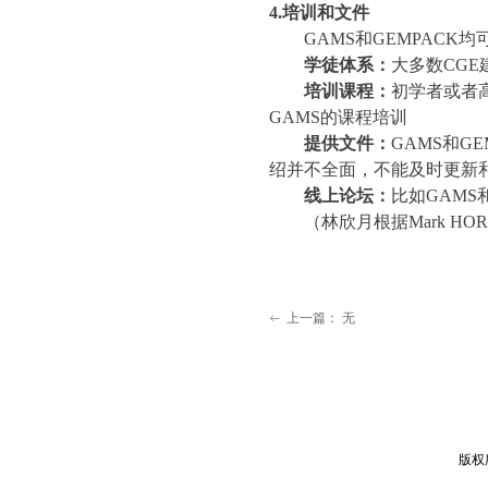
4.
培训和文件
GAMS
和
GEMPACK
均
学徒体系：
大多数
CGE
培训课程：
初学者或者
GAMS
的课程培训
提供文件：
GAMS
和
GE
绍并不全面，不能及时更新
线上论坛：
比如
GAMS
（林欣月根据
Mark HO
上一篇：
无
ꂃ
版权所有