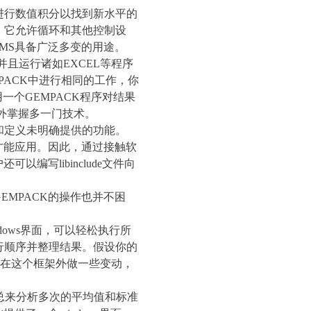
进行数值积分以找到新水平的
。它允许循环和其他控制设
MS
具备广泛多变的用途。
并且运行诸如
EXCEL
等程序
PACK
中进行相同的工作，你
用一个
GEMPACK
程序对结果
外掌握多一门技术。
和定义未明确提供的功能。
才能应用。因此，通过接触软
户还可以编写
libinclude
文件向
GEMPACK
的操作也并不困
dows
界面，可以轻松执行所
行顺序并整理结果。假设你的
在这个框架外做一些变动，
总来分析多次的平均值和标准